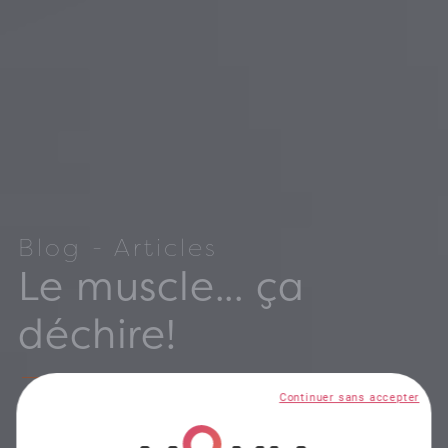
Blog - Articles
Le muscle... ça
déchire!
Continuer sans accepter
On parle souvent de lésion musculaire, de
déchirure, de contracture, d’élongation, de