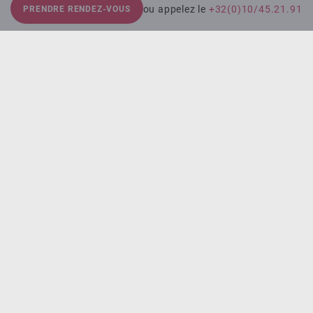
ou appelez le
+32(0)10/45.21.91
PRENDRE RENDEZ-VOUS
Tarifs
Tous les kinésithérapeutes et les médecins du Centre
Moovia sont déconventionnés.
Les tarifs varient en fonction de la durée des séances et
des thérapeutes.
Nous vous invitons à demander toutes les informations
lors de votre prise de rendez vous.
Contact
+32(0)10/45.21.91
info@moovia.be
Charte vie privée